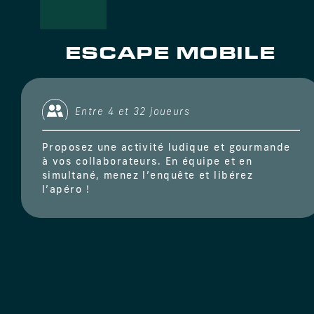
ESCAPE MOBILE
Entre 4 et 32 joueurs
Proposez une activité ludique et gourmande
à vos collaborateurs. En équipe et en
simultané, menez l’enquête et libérez
l’apéro !