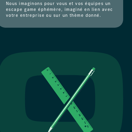
Nous imaginons pour vous et vos équipes un
escape game éphémère, imaginé en lien avec
votre entreprise ou sur un thème donné.