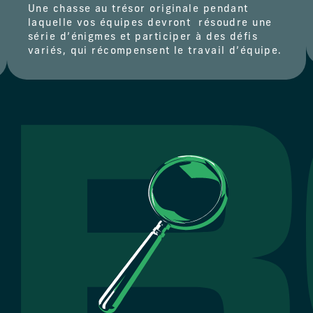
Une chasse au trésor originale pendant
laquelle vos équipes devront résoudre une
série d’énigmes et participer à des défis
variés, qui récompensent le travail d’équipe.