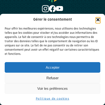
© Copyright Opération Escape Bayonne
Gérer le consentement
Conditions
Mentions
Plan
Politique de
Pour offrir les meilleures expériences, nous utilisons des technologies
générales de
légales
du
cookies (UE)
telles que les cookies pour stocker et/ou accéder aux informations des
vente
site
appareils. Le fait de consentir à ces technologies nous permettra de
traiter des données telles que le comportement de navigation ou les ID
uniques sur ce site. Le fait de ne pas consentir ou de retirer son
consentement peut avoir un effet négatif sur certaines caractéristiques
et fonctions.
Accepter
Refuser
Voir les préférences
RÉSERVATION
Politique de cookies